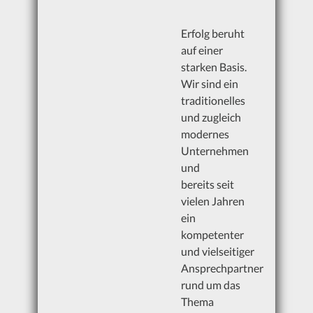
Natursteinboden
Erfolg beruht
Wandverkleidung
auf einer
starken Basis.
Fassadenverkleidung
Wir sind ein
traditionelles
Natursteinbäder
und zugleich
modernes
Kamin
Unternehmen
Waschtischabdeckungen
und
bereits seit
Fensterbänke
vielen Jahren
ein
Außenanlagen mit Naturstein
kompetenter
und vielseitiger
Ansprechpartner
Materialien
rund um das
Thema
Granit