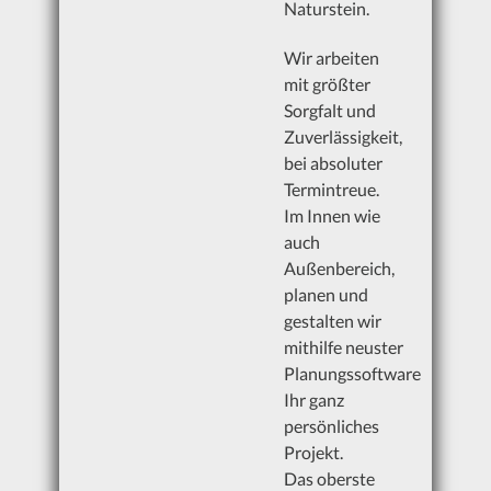
Naturstein.
Marmor
Wir arbeiten
mit größter
Quarzkomposit
Sorgfalt und
Zuverlässigkeit,
Sandstein
bei absoluter
Keramik
Termintreue.
Im Innen wie
Schiefer
auch
Außenbereich,
Onyx
planen und
gestalten wir
Kalkstein
mithilfe neuster
Planungssoftware
Ihr ganz
Steinmetz
persönliches
Projekt.
Das oberste